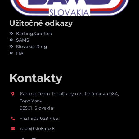
Užitočné odkazy
KartingSport.sk
SAMŠ
Slovakia Ring
FIA
Kontakty
Karting Team Topoľčany o.z., Palárikova 984,
Topoľčany
95501, Slovakia
+421 903 629 465
robo@slokap.sk