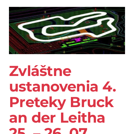
Zvláštne
ustanovenia 4.
Preteky Bruck
an der Leitha
25. – 26. 07.