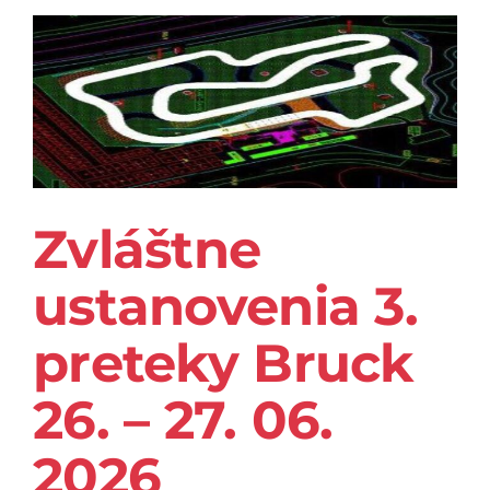
Zvláštne
ustanovenia 3.
preteky Bruck
26. – 27. 06.
2026