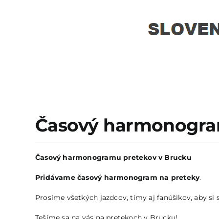
Časový harmonogram 
Časový harmonogramu pretekov v Brucku
Pridávame časový harmonogram na preteky
.
Prosíme všetkých jazdcov, tímy aj fanúšikov, aby si s
Tešíme sa na vás na pretekoch v Brucku!