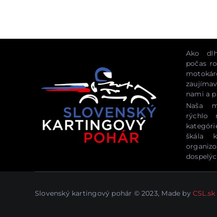
Ako dlh
počas ro
motokár
zaujíma
nami a pr
Naša m
rýchlo 
kategóri
škála 
organiz
dospelýc
Slovenský kartingový pohár © 2023, Made by
CSL.sk