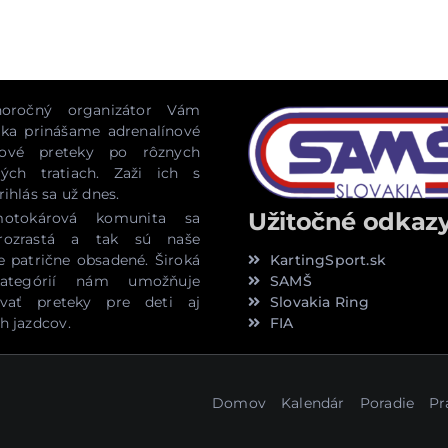
oročný organizátor Vám
ka prinášame adrenalínové
ové preteky po rôznych
vých tratiach. Zaži ich s
ihlás sa už dnes.
Užitočné odkaz
otokárová komunita sa
rozrastá a tak sú naše
KartingSport.sk
e patrične obsadené. Široká
SAMŠ
kategórií nám umožňuje
Slovakia Ring
ovať preteky pre deti aj
h jazdcov.
FIA
Domov
Kalendár
Poradie
Pr