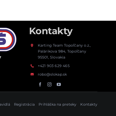
Kontakty
Karting Team Topoľčany o.z.,
Palárikova 984, Topoľčany
y
95501, Slovakia
+421 903 629 465
robo@slokap.sk
avidlá
Registrácia
Prihláška na preteky
Kontakty