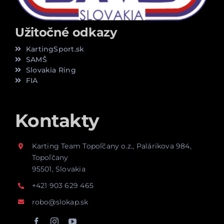
Užitočné odkazy
KartingSport.sk
SAMŠ
Slovakia Ring
FIA
Kontakty
Karting Team Topoľčany o.z., Palárikova 984,
Topoľčany
95501, Slovakia
+421 903 629 465
robo@slokap.sk